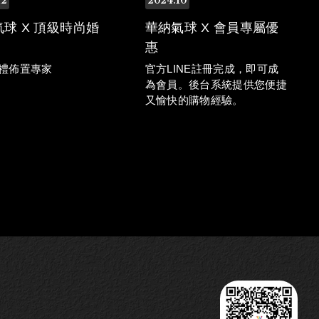
12
2024
10
球 X 頂級時尚婚
華納氣球 X 會員專屬優
惠
禮佈置專家
官方LINE註冊完成，即可成
為會員。後台系統提供您便捷
又愉快的購物經驗。
球提供最專業氣球佈置
務 走在幸福道路上 浪
球一路陪著您。