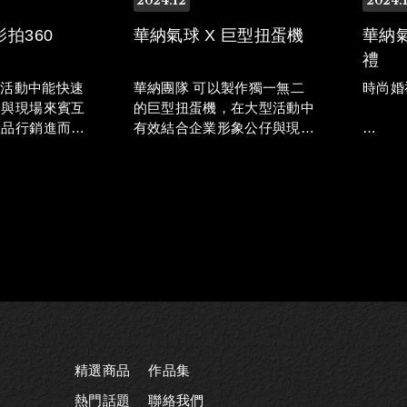
2024
12
2024
影拍360
華納氣球 X 巨型扭蛋機
華納氣
禮
尚活動中能快速
華納團隊 可以製作獨一無二
時尚婚
，與現場來賓互
的巨型扭蛋機，在大型活動中
產品行銷進而提
有效結合企業形象公仔與現場
造驚人吸睛效
來賓互動，不但能吸引大量人
華納氣
潮還能創造驚人營收。
設計服
漫的氣
精選商品
作品集
熱門話題
聯絡我們