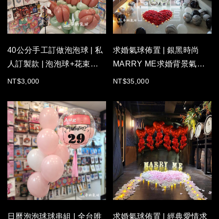
40公分手工訂做泡泡球 | 私
求婚氣球佈置 | 銀黑時尚
人訂製款 | 泡泡球+花束超
MARRY ME求婚背景氣球
值組【限量提供】
組 |【含專人進場佈置】
NT$3,000
NT$35,000
日曆泡泡球球串組 | 全台唯
求婚氣球佈置 | 經典愛情求