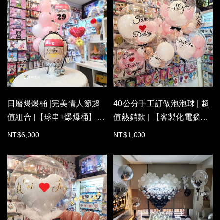
漫。
華納氣球精心打造 「手工光雕
立體愛心生日氣球組」，以純白
與奢華銀交織出夢幻層次，搭配
細緻的光雕顯影，讓大大的愛心
在房間裡閃耀獨特光芒。
浪漫不用心力交瘁，【含專人進
場佈置】，您只需負責製造驚
日曆爆爆桶 |完美情人節超
40公分手工訂做泡泡球 | 超
喜，完美一刻由我們為您點亮。
值組合 |【球串+爆爆桶】|
值熱銷款 | 【客製化電腦割
給最心愛的人，一場一生難忘的
頂級儀式感。
全台唯一 遠端遙控
字】
NT$6,000
NT$1,000