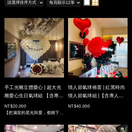
手工光雕立體愛心 | 超大光
情人節氣球佈置 | 紅黑時尚
雕愛心生日氣球組 【含專人
情人節氣球組 |【含專人進
進場佈置】
場佈置+撤場】
NT$20,000
NT$40,000
【把滿室的星光與愛，都摘下來
送給你】
睜開眼的瞬間，是鋪天蓋地的浪