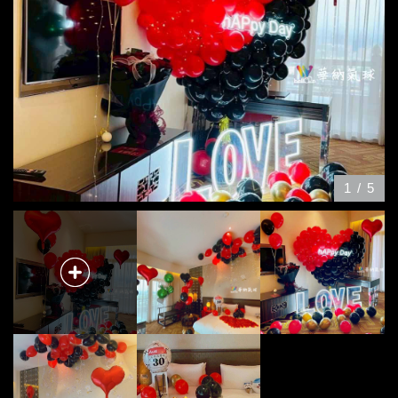
1
/
5