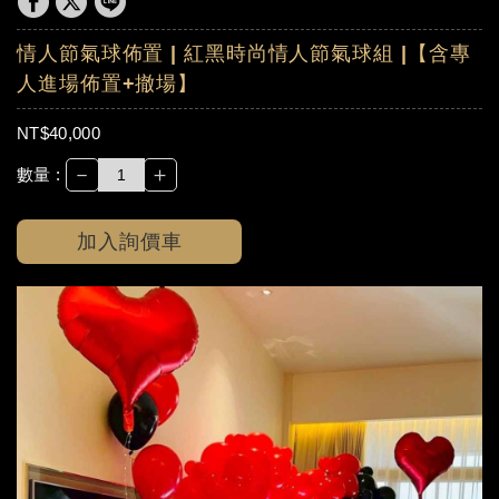
情人節氣球佈置 | 紅黑時尚情人節氣球組 |【含專
人進場佈置+撤場】
NT$40,000
－
＋
數量 :
加入詢價車