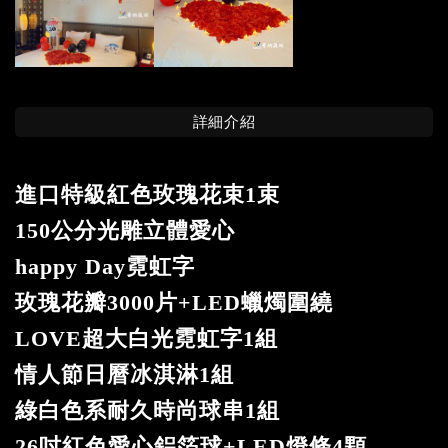
詳細介紹
進口特級紅色玫瑰花束1束
150公分光雕立體愛心
happy Day霓虹字
玫瑰花瓣3000片+LED蠟燭圍繞
LOVE超大白光霓虹字1組
情人節日曆冰淇淋1組
綠白色系耐久時尚球串1組
26吋紅色愛心鋁箔球+LED燈條4顆