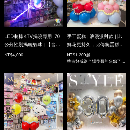
糕氣球」華麗登場！
有蕾絲、有微光、還有超浮誇的
大蝴蝶結空飄氣球組，一整套直
接幫你把派對氛圍感拉到最滿！
LED刺棒KTV揭曉專用 |70
手工蛋糕 | 浪漫派對款 | 比
公分性別揭曉氣球 | 【含12
鮮花更持久，比傳統蛋糕更
吋空飄乳膠10顆、LED刺
具儀式感的驚喜！
NT$4,000
NT$1,200起
棒、貼字】
準備好成為全場羨慕的焦點了
嗎？
告別傳統！今年生日，來點「不
會融化」的夢幻蛋糕
誰說生日蛋糕只能用吃的？華納
氣球推出全新「夢幻氣球生日蛋
糕」！
完美的配色、不凋謝的精緻感，
讓吹熄蠟燭的這一刻，成為心中
最美的收藏。
✨ 適合場合：寶寶周歲、生日