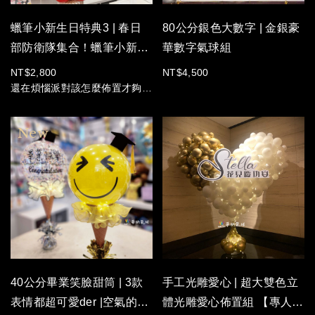
派對、開幕送禮、辦公室慶生
蠟筆小新生日特典3 | 春日
80公分銀色大數字 | 金銀豪
部防衛隊集合！蠟筆小新主
華數字氣球組
題派對準備開跑！
NT$2,800
NT$4,500
還在煩惱派對該怎麼佈置才夠
潮？華納氣球直接把春日部搬到
你家！
這次推出的【蠟筆小新生日特典
系列】，從超可愛的角色掛旗到
小白造型桌上球，每一個細節都
可愛到犯規！
不管是壽星想找小新陪過生日，
還是大人想找回童年回憶，這組
絕對是派對現場的「顏值擔
當」。隨手一拍就是滿滿的童趣
感，快來私訊小編，把這些調皮
40公分畢業笑臉甜筒 | 3款
手工光雕愛心 | 超大雙色立
又可愛的小傢伙帶回家佈置吧！
表情都超可愛der |空氣的不
體光雕愛心佈置組 【專人進