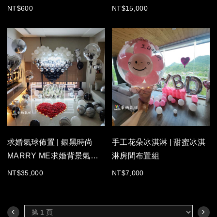
會飄，可擺放桌上。 【含精
場佈置】
NT$600
NT$15,000
緻底座 LED 畢業帽】
求婚氣球佈置 | 銀黑時尚
手工花朵冰淇淋 | 甜蜜冰淇
MARRY ME求婚背景氣球
淋房間布置組
組 |【含專人進場佈置】
NT$35,000
NT$7,000