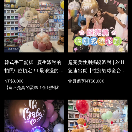
自帶精緻仙女濾鏡。
讓吹熄蠟燭的瞬間，定格在最美
的微光裡!
這一次，不只慶生，更要送給
ta 一份溫柔優雅的「氣球生日
蛋糕」浪漫驚喜。
✨ 適合場合：畢業祝賀、探班
驚喜、朋友入厝、節日送禮
韓式手工蛋糕 l 慶生派對的
超完美性別揭曉派對 | 24H
拍照C位預定！l 最浪漫的韓
急速出貨【性別氣球全台宅
式儀式感！
配】
NT$3,000
會員獨享NT$8,000
【這不是真的蛋糕！但絕對比真
的蛋糕還讓人驚艷！】
管你是要幫閨蜜慶生、另一半生
日、還是自己生日想好好犒賞自
己，帶這組出場包準全場焦點就
是你！
華納氣球全新原創「韓式手工蛋