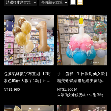
包膜氣球數字布置組 |12吋
手工蛋糕 | 生日派對仙女款 |
素色6顆+大數字1顆 | ✨ 日
精美蝴蝶結搭配網美蕾絲，
本持久包膜氣球可以飄5天!
自帶精緻仙女濾鏡。
NT$1,980
NT$1,300起
自帶仙女濾鏡蛋糕！告別傳統，
今年生日來點仙氣飄飄的氣球蛋
糕！精美蝴蝶結搭配網美蕾絲，