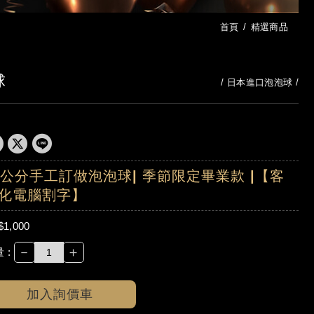
首頁
精選商品
球
日本進口泡泡球
0公分手工訂做泡泡球| 季節限定畢業款 |【客
化電腦割字】
$1,000
－
＋
 :
加入詢價車