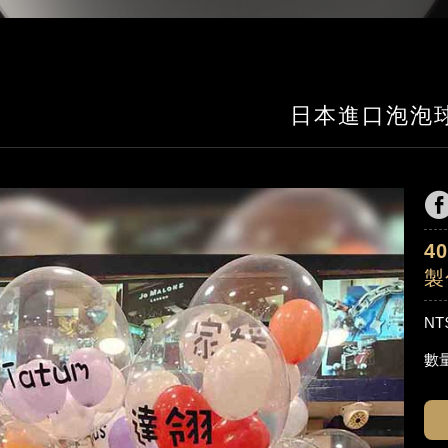
日本進口泡泡
4
製
NT
數量