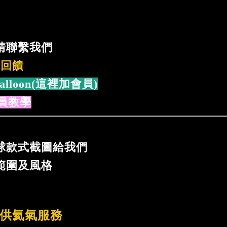
個
請聯繫我們
%回饋
alloon(這裡加會員)
員教學
球款式截圖給我們
範圍及風格
供氦氣服務