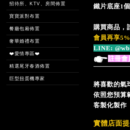
招待所、KTV、房間佈置
鐵片底座1
寶寶派對布置
購買商品，
餐廳包廂佈置
會員再享5
奢華婚禮布置
LINE:
@wb
❤️愛情專區❤️
註冊會
精選尾牙春酒佈置
巨型扭蛋機專家
將喜歡的氣
依照您預算
客製化製作
實體店面提