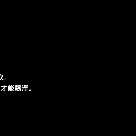
取。
”才能飄浮。