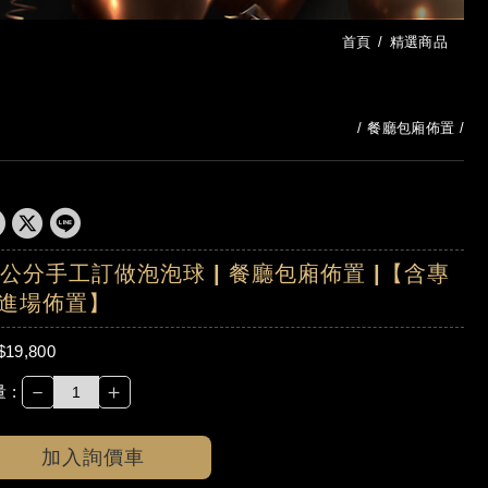
首頁
精選商品
餐廳包廂佈置
0公分手工訂做泡泡球 | 餐廳包廂佈置 |【含專
進場佈置】
$19,800
－
＋
 :
加入詢價車