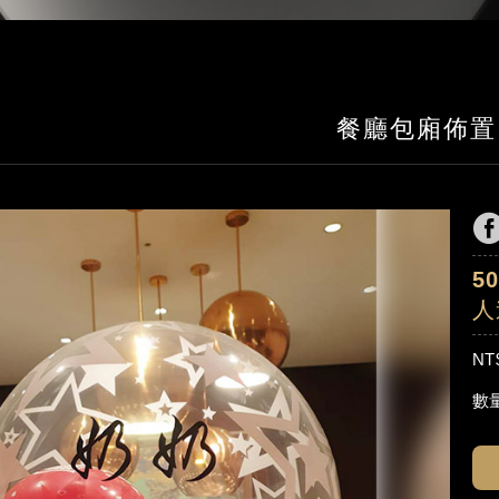
餐廳包廂佈置
5
人
NT
數量