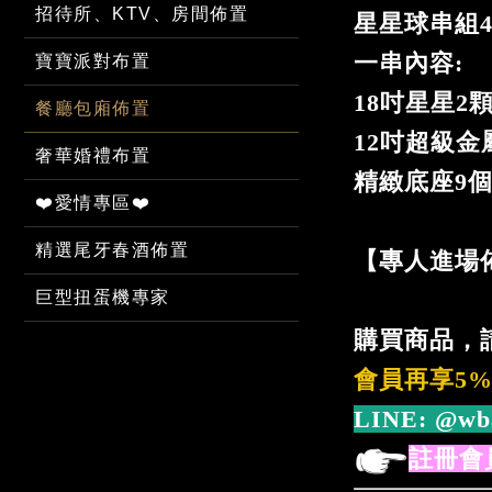
招待所、KTV、房間佈置
星星球串組
一串內容:
寶寶派對布置
18吋星星2
餐廳包廂佈置
12吋超級金
奢華婚禮布置
精緻底座9
❤️愛情專區❤️
精選尾牙春酒佈置
【專人進場
巨型扭蛋機專家
購買商品，
會員再享5
LINE:
@wb
註冊會