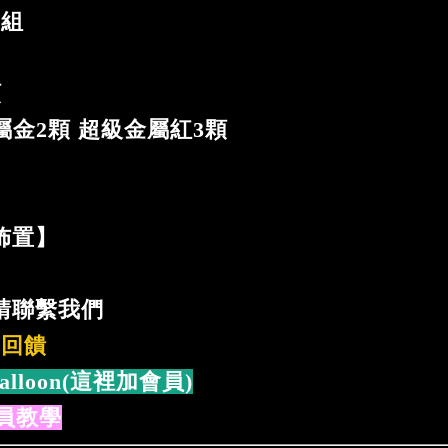
4組
顆
屬金2顆 超級金屬紅3顆
個
佈置】
請聯繫我們
%回饋
alloon(這裡加會員)
員教學