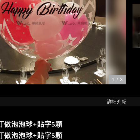
1
/
3
詳細介紹
訂做泡泡球+貼字5顆
訂做泡泡球+貼字5顆