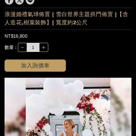
浪漫婚禮氣球佈置 | 雪白世界主題拱門佈置 |【含
人造花,樹葉裝飾】| 寬度約2公尺
NT$16,800
－
＋
數量 :
加入詢價車