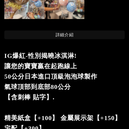
詳細介紹
IG爆紅-性別揭曉冰淇淋!
讓您的寶寶贏在起跑線上
50公分日本進口頂級泡泡球製作
氣球頂部到底部80公分
【含刺棒 貼字】.
精美紙盒【+100】 金屬展示架【+150】
宅配【+300】