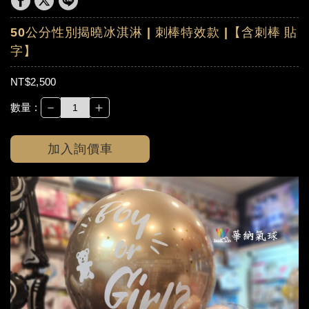
50公分性別揭曉冰淇淋 | 刺棒特效款 |【含刺棒 貼
字】
NT$2,500
－
＋
數量 :
加入詢價車