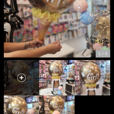
1
/
5