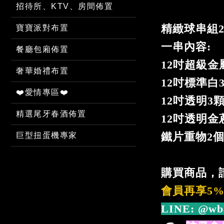
招待所、KTV、房間佈置
精緻球串組
寶寶派對布置
一串內容:
餐廳包廂佈置
12吋超級金
奢華婚禮布置
12吋標準白
❤️愛情專區❤️
12吋透明3
精選尾牙春酒佈置
12吋透明金
鐵片重物2
巨型扭蛋機專家
購買商品，
會員再享5
LINE:
@wb