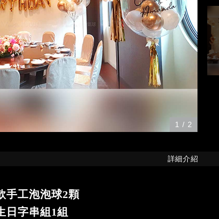
1
/
2
詳細介紹
款手工泡泡球2顆
生日字串組1組