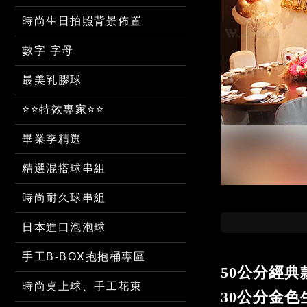
時尚生日拍照背景佈置
數字 字母
最美乳膠球
⭐⭐特效專家⭐⭐
畢業季精選
精選混搭球串組
時尚耐久球串組
日本進口泡泡球
手工B-BOX抱抱桶專區
50公分經典
時尚桌上球、手工花束
30公分金色