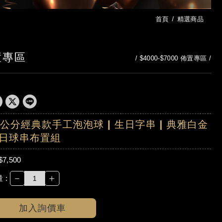
首頁
精選商品
佈置專區
$4000-$7000 佈置專區
0公分經典款手工泡泡球 | 生日字串 | 典雅白金
日球串布置組
$7,500
－
＋
 :
加入詢價車