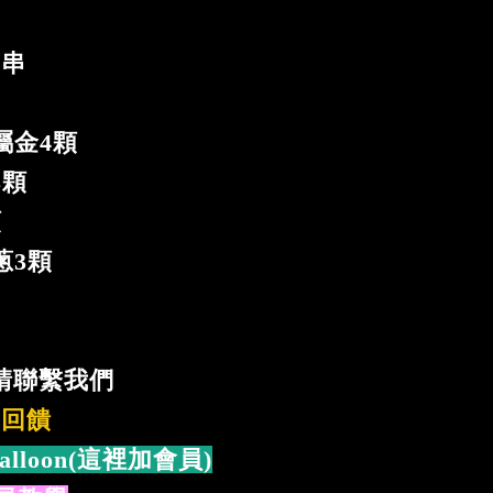
2串
屬金4顆
3顆
顆
蔥3顆
個
請聯繫我們
%回饋
alloon(這裡加會員)