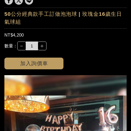
50公分經典款手工訂做泡泡球 | 玫瑰金16歲生日
氣球組
NT$4,200
－
＋
數量 :
加入詢價車