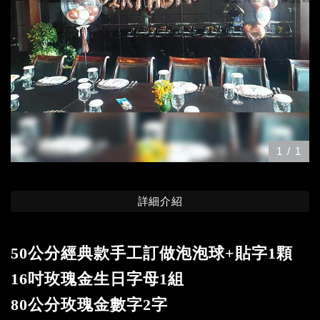
1
/
1
詳細介紹
50公分經典款手工訂做泡泡球+貼字1顆
16吋玫瑰金生日字母1組
80公分玫瑰金數字2字