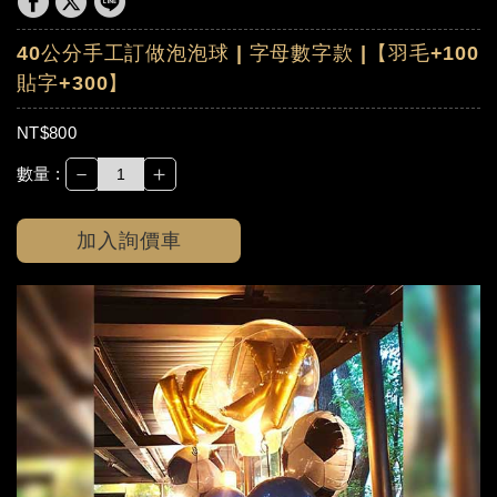
40公分手工訂做泡泡球 | 字母數字款 |【羽毛+100
貼字+300】
NT$800
－
＋
數量 :
加入詢價車