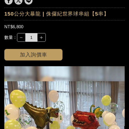
150公分大暴龍 | 侏儸紀世界球串組【5串】
NT$6,800
－
＋
數量 :
加入詢價車