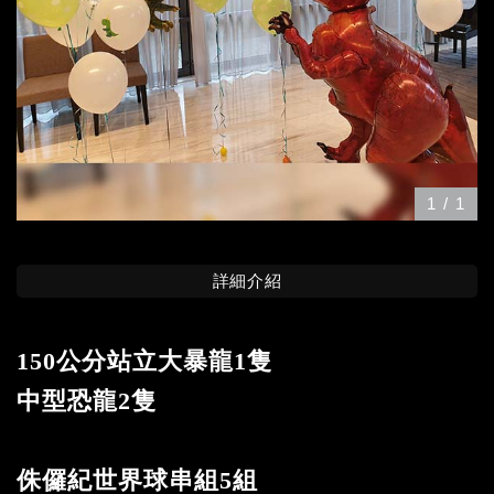
1
/
1
詳細介紹
150公分站立大暴龍1隻
中型恐龍2隻
侏儸紀世界球串組5組