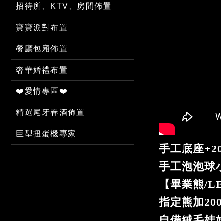
招待所、KTV、房間佈置
寶寶派對布置
餐廳包廂佈置
奢華婚禮布置
❤️愛情專區❤️
精選尾牙春酒佈置
巨型扭蛋機專家
手工底座+
2
手工泡泡球小
【畢業熊/L
指定熊加20
自備絨毛娃娃