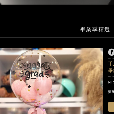
畢業季精選
手
畢
NT
數量