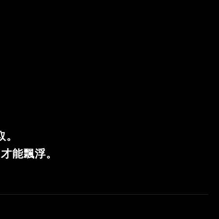
取。
”才能飄浮。