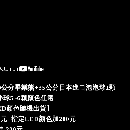
0公分畢業熊+35公分日本進口泡泡球1顆
球5~6顆顏色任選
ED顏色隨機出貨】
0元 指定LED顏色加200元
-200元