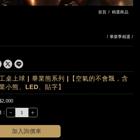
首頁
精選商品
畢業季精選
工桌上球 | 畢業熊系列 |【空氣的不會飄，含
業小熊、LED、貼字】
$2,000
－
＋
 :
加入詢價車