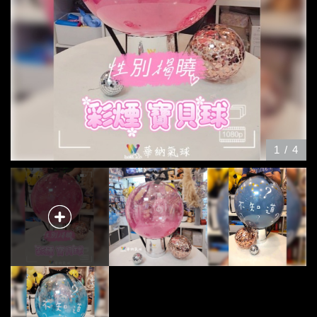
1
/
4