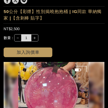
50公分【彩煙】性別揭曉抱抱桶 | IG同款 華納獨
家 |【含刺棒 貼字】
NT$2,500
－
＋
數量 :
加入詢價車