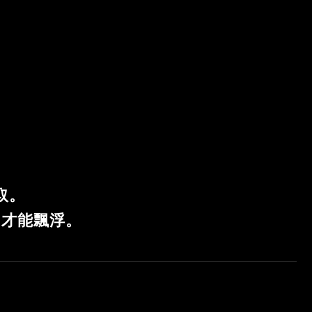
取。
”才能飄浮。