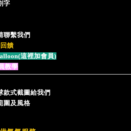
割字
個
請聯繫我們
%回饋
alloon(這裡加會員)
員教學
球款式截圖給我們
範圍及風格