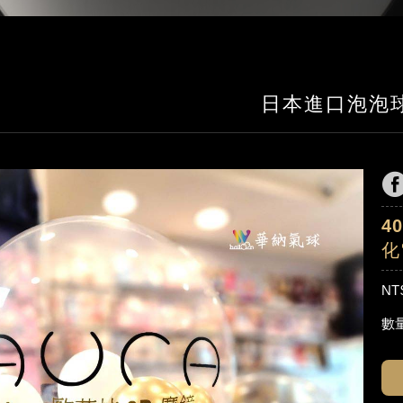
日本進口泡泡
4
化
NT
數量