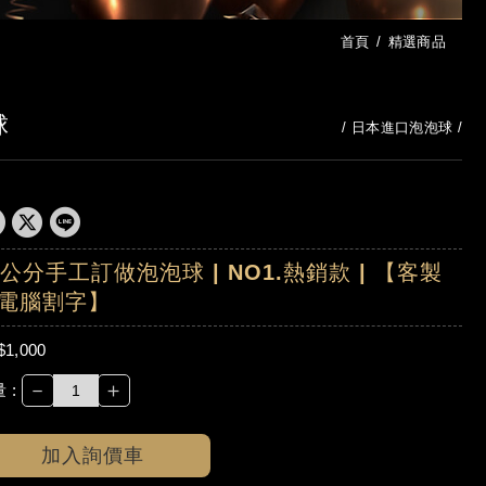
首頁
精選商品
球
日本進口泡泡球
0公分手工訂做泡泡球 | NO1.熱銷款 | 【客製
電腦割字】
$1,000
－
＋
 :
加入詢價車