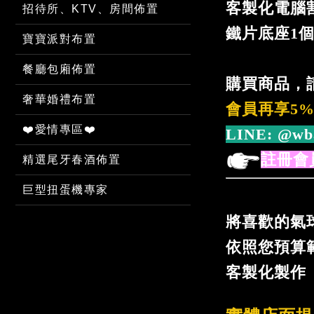
客製化電腦
招待所、KTV、房間佈置
鐵片底座1
寶寶派對布置
餐廳包廂佈置
購買商品，
奢華婚禮布置
會員再享5
❤️愛情專區❤️
LINE:
@wb
註冊會
精選尾牙春酒佈置
巨型扭蛋機專家
將喜歡的氣
依照您預算
客製化製作